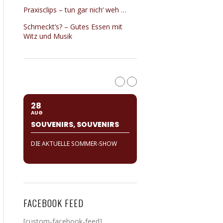
Praxisclips – tun gar nich‘ weh …
Schmeckt’s? – Gutes Essen mit
Witz und Musik
28
AUG
SOUVENIRS, SOUVENIRS
DIE AKTUELLE SOMMER-SHOW
FACEBOOK FEED
[custom-facebook-feed]