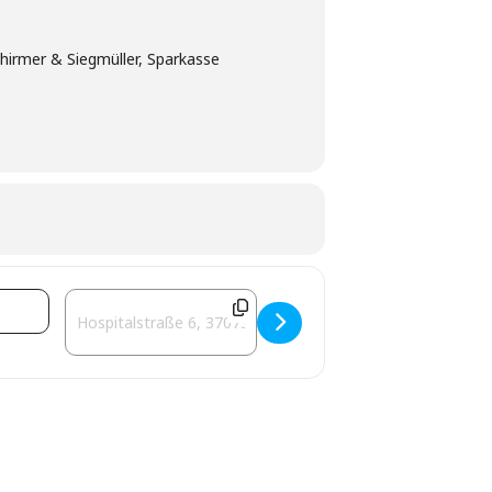
hirmer & Siegmüller, Sparkasse
ÖTTINGEN [jaXkLDESU]
Destination Address - 16. Internationales Impro-Festiv