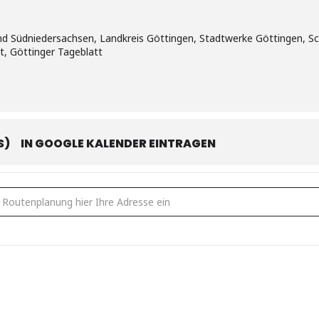
d Südniedersachsen, Landkreis Göttingen, Stadtwerke Göttingen, Sc
t, Göttinger Tageblatt
S)
IN GOOGLE KALENDER EINTRAGEN
Internationales Impro-Festival: SCHMECKT'S? | JUNGES THEATER G