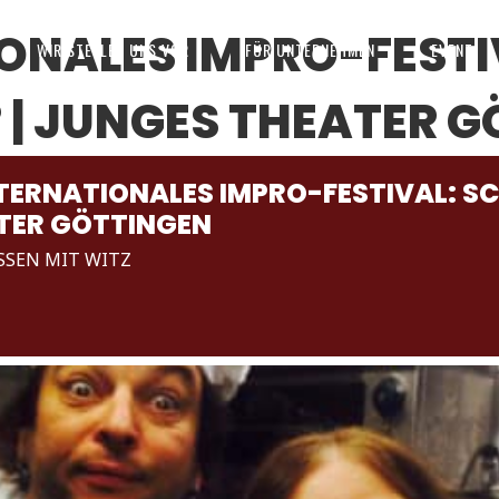
IONALES IMPRO-FESTI
WIR STELLEN UNS VOR
FÜR UNTERNEHMEN
EVENT
 | JUNGES THEATER 
NTERNATIONALES IMPRO-FESTIVAL: S
TER GÖTTINGEN
SSEN MIT WITZ