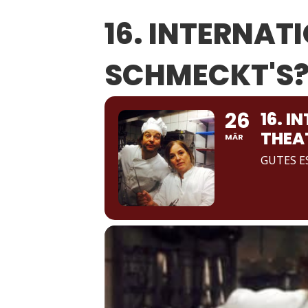
16. INTERNAT
SCHMECKT'S?
26
16. I
THEA
MÄR
GUTES E