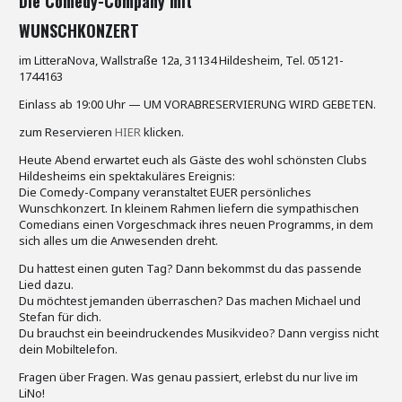
Die Comedy-Company mit
WUNSCHKONZERT
im LitteraNova, Wallstraße 12a, 31134 Hildesheim, Tel. 05121-
1744163
Einlass ab 19:00 Uhr — UM VORABRESERVIERUNG WIRD GEBETEN.
zum Reservieren
HIER
klicken.
Heute Abend erwartet euch als Gäste des wohl schönsten Clubs
Hildesheims ein spektakuläres Ereignis:
Die Comedy-Company veranstaltet EUER persönliches
Wunschkonzert. In kleinem Rahmen liefern die sympathischen
Comedians einen Vorgeschmack ihres neuen Programms, in dem
sich alles um die Anwesenden dreht.
Du hattest einen guten Tag? Dann bekommst du das passende
Lied dazu.
Du möchtest jemanden überraschen? Das machen Michael und
Stefan für dich.
Du brauchst ein beeindruckendes Musikvideo? Dann vergiss nicht
dein Mobiltelefon.
Fragen über Fragen. Was genau passiert, erlebst du nur live im
LiNo!