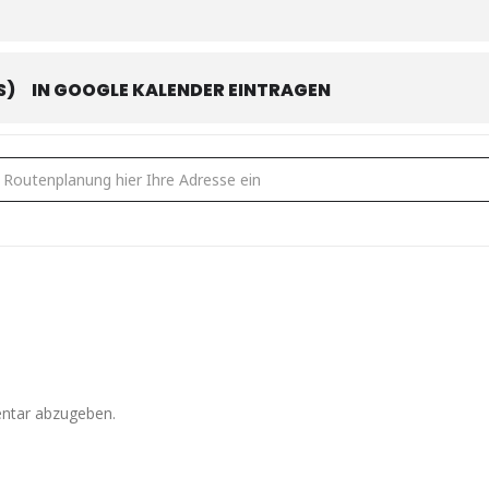
S)
IN GOOGLE KALENDER EINTRAGEN
eckt's? [zxFpOdXgY]
ntar abzugeben.