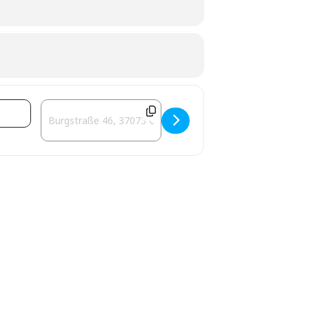
Destination Address - Schmeckt's? [SCK3ZQbYq]