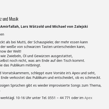
tz und Musik
mirfallah, Lars Wätzold und Michael von Zalejski
gen
ckt als bei Mutti, der Schauspieler, der mehr essen kann
t, der weiße von schwarzen Tasten unterscheiden kann,
how der Welt!
s wie Zwiebeln, Öl und Gewürzen ausgestattet,
 selbst noch nicht, was am Ende auf den Tisch kommt.
ie das Publikum mitbringt.
d Vorratskammern, schleppt eure Vorräte in’s Apex und seht,
m Ende verkostet das Publikum und entscheidet, ob es schmeckt.
psigen Sprüchen gibt es wieder improvisierte Songs zum Thema,
.
werktägl. 10-16 Uhr unter Tel. 0551 – 44 771 oder im
Apex