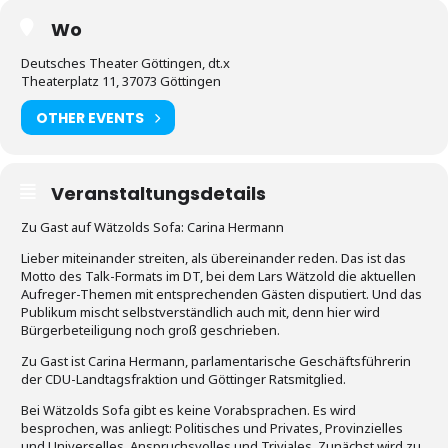
Wo
Deutsches Theater Göttingen, dt.x
Theaterplatz 11, 37073 Göttingen
OTHER EVENTS
Veranstaltungsdetails
Zu Gast auf Wätzolds Sofa: Carina Hermann
Lieber miteinander streiten, als übereinander reden. Das ist das
Motto des Talk-Formats im DT, bei dem Lars Wätzold die aktuellen
Aufreger-Themen mit entsprechenden Gästen disputiert. Und das
Publikum mischt selbstverständlich auch mit, denn hier wird
Bürgerbeteiligung noch groß geschrieben.
Zu Gast ist Carina Hermann, parlamentarische Geschäftsführerin
der CDU-Landtagsfraktion und Göttinger Ratsmitglied.
Bei Wätzolds Sofa gibt es keine Vorabsprachen. Es wird
besprochen, was anliegt: Politisches und Privates, Provinzielles
und Universelles, Anspruchsvolles und Triviales. Zunächst wird zu