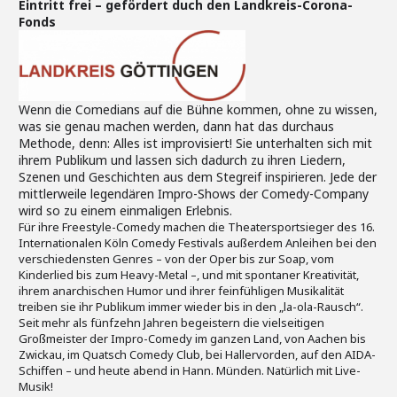
Eintritt frei – gefördert duch den Landkreis-Corona-
Fonds
Wenn die Comedians auf die Bühne kommen, ohne zu wissen,
was sie genau machen werden, dann hat das durchaus
Methode, denn: Alles ist improvisiert! Sie unterhalten sich mit
ihrem Publikum und lassen sich dadurch zu ihren Liedern,
Szenen und Geschichten aus dem Stegreif inspirieren. Jede der
mittlerweile legendären Impro-Shows der Comedy-Company
wird so zu einem einmaligen Erlebnis.
Für ihre Freestyle-Comedy machen die Theatersportsieger des 16.
Internationalen Köln Comedy Festivals außerdem Anleihen bei den
verschiedensten Genres – von der Oper bis zur Soap, vom
Kinderlied bis zum Heavy-Metal –, und mit spontaner Kreativität,
ihrem anarchischen Humor und ihrer feinfühligen Musikalität
treiben sie ihr Publikum immer wieder bis in den „la-ola-Rausch“.
Seit mehr als fünfzehn Jahren begeistern die vielseitigen
Großmeister der Impro-Comedy im ganzen Land, von Aachen bis
Zwickau, im Quatsch Comedy Club, bei Hallervorden, auf den AIDA-
Schiffen – und heute abend in Hann. Münden. Natürlich mit Live-
Musik!