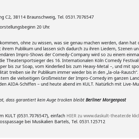
ang C2, 38114 Braunschweig, Tel. 0531.7076547
orstellungsbeginn 20 Uhr.
 kommen, ohne zu wissen, was sie genau machen werden, dann hat da
mit ihrem Publikum und lassen sich dadurch zu ihren Liedern, Szenen 
 legendären Impro-Shows der Comedy-Company wird so zu einem einmali
ie Theatersportsieger des 16. Internationalen Köln Comedy Festiva
er bis zur Soap, vom Kinderlied bis zum Heavy-Metal –, und mit spo
lität treiben sie ihr Publikum immer wieder bis in den „la-ola-Rausch“.
istern die vielseitigen Großmeister der Impro-Comedy im ganzen Lan
den AIDA-Schiffen – und heute abend im KULT. Natürlich mit Live-Mus
t, dass garantiert kein Auge trocken bleibt
Berliner Morgenpost
im KULT (0531.7076547), einfach
HIER zu www.daskult-theater.de kli
osspassage bei Musikalien Bartels, Tel. 0531.125712