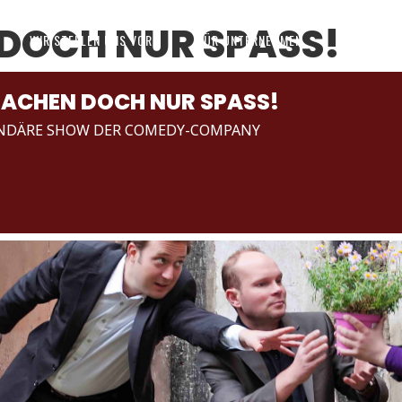
DOCH NUR SPASS!
WIR STELLEN UNS VOR
FÜR UNTERNEHMEN
EVENT
ACHEN DOCH NUR SPASS!
ENDÄRE SHOW DER COMEDY-COMPANY