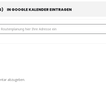
S)
IN GOOGLE KALENDER EINTRAGEN
machen doch nur Spaß! [ZpK2UXiul]
ntar abzugeben.